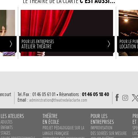
LE THÉÂTRE DE LA CLARTÉ
C'EST AUSSI...
POUR LES ENTREPRISES
POUR LE PUB
ATELIER THÉÂTRE
LOCATION 
ancourt
Tel./Fax : 01 46 05 61 01 • Réservations :
01 46 05 18 40
Email :
administration@theatredelaclarte.com
LES ATELIERS
THÉÂTRE
POUR LES
PR
EN ÉCOLE
ENTREPRISES
ET
ADULTES
ENFANTS
PROJET PÉDAGOGIQUE SUR LA
IMPROVISATION
SPE
STAGES
LANGUE FRANÇAISE
DES SOIRÉES SUR MESURE
LOC