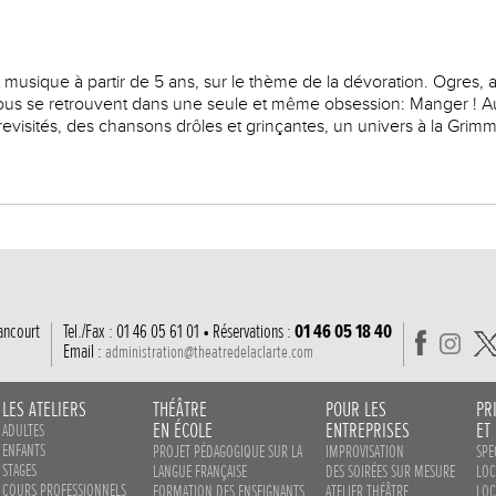
 musique à partir de 5 ans, sur le thème de la dévoration. Ogres,
 tous se retrouvent dans une seule et même obsession: Manger ! 
 revisités, des chansons drôles et grinçantes, un univers à la Grim
ancourt
Tel./Fax : 01 46 05 61 01 • Réservations :
01 46 05 18 40
Email :
administration@theatredelaclarte.com
LES ATELIERS
THÉÂTRE
POUR LES
PR
EN ÉCOLE
ENTREPRISES
ET
ADULTES
ENFANTS
PROJET PÉDAGOGIQUE SUR LA
IMPROVISATION
SPE
STAGES
LANGUE FRANÇAISE
DES SOIRÉES SUR MESURE
LOC
COURS PROFESSIONNELS
FORMATION DES ENSEIGNANTS
ATELIER THÉÂTRE
LOC