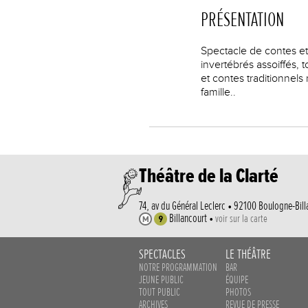
PRÉSENTATION
Spectacle de contes et
invertébrés assoiffés,
et contes traditionnels
famille..
Théâtre de la Clarté
74, av du Général Leclerc • 92100 Boulogne-Bill
Billancourt •
voir sur la carte
SPECTACLES
LE THÉÂTRE
NOTRE PROGRAMMATION
BAR
JEUNE PUBLIC
ÉQUIPE
TOUT PUBLIC
PHOTOS
ARCHIVES
REVUE DE PRESSE