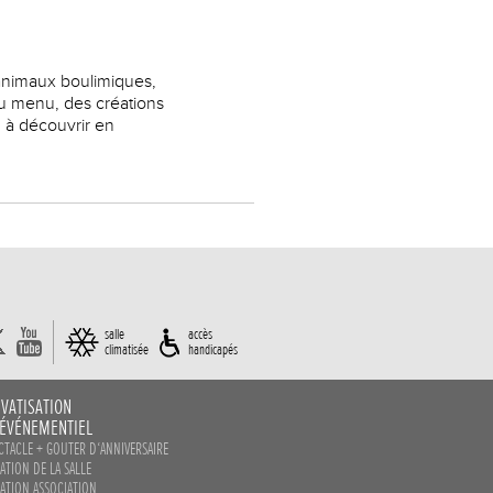
 animaux boulimiques,
Au menu, des créations
m à découvrir en
salle
accès
climatisée
handicapés
IVATISATION
 ÉVÉNEMENTIEL
CTACLE + GOUTER D‘ANNIVERSAIRE
ATION DE LA SALLE
ATION ASSOCIATION