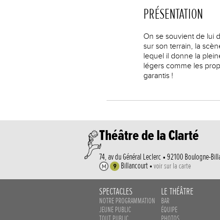
PRÉSENTATION
On se souvient de lui 
sur son terrain, la sc
lequel il donne la plei
légers comme les propo
garantis !
Théâtre de la Clarté
74, av du Général Leclerc • 92100 Boulogne-Bill
Billancourt •
voir sur la carte
SPECTACLES
LE THÉÂTRE
NOTRE PROGRAMMATION
BAR
JEUNE PUBLIC
ÉQUIPE
TOUT PUBLIC
PHOTOS