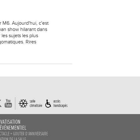
 M6. Aujourd'hui, c'est
 man show hilarant dans
les sujets les plus
ygomatiques. Rires
salle
accès
climatisée
handicapés
IVATISATION
 ÉVÉNEMENTIEL
CTACLE + GOUTER D‘ANNIVERSAIRE
ATION DE LA SALLE