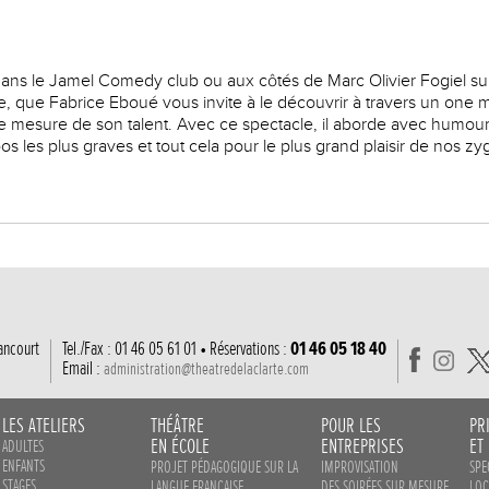
dans le Jamel Comedy club ou aux côtés de Marc Olivier Fogiel sur
ène, que Fabrice Eboué vous invite à le découvrir à travers un one
ne mesure de son talent. Avec ce spectacle, il aborde avec humour 
s les plus graves et tout cela pour le plus grand plaisir de nos z
ancourt
Tel./Fax : 01 46 05 61 01 • Réservations :
01 46 05 18 40
Email :
administration@theatredelaclarte.com
LES ATELIERS
THÉÂTRE
POUR LES
PR
EN ÉCOLE
ENTREPRISES
ET
ADULTES
ENFANTS
PROJET PÉDAGOGIQUE SUR LA
IMPROVISATION
SPE
STAGES
LANGUE FRANÇAISE
DES SOIRÉES SUR MESURE
LOC