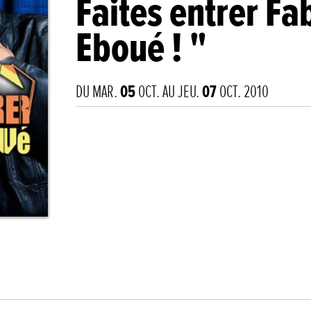
Faites entrer Fa
Eboué ! "
DU MAR.
05
OCT. AU JEU.
07
OCT. 2010