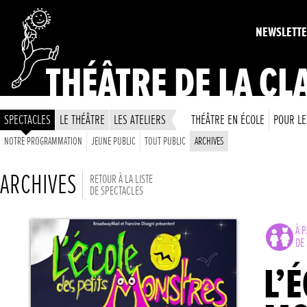
NEWSLETT
THÉÂTRE DE LA CL
SPECTACLES
LE THÉÂTRE
LES ATELIERS
THÉÂTRE EN ÉCOLE
POUR LE
NOTRE PROGRAMMATION
JEUNE PUBLIC
TOUT PUBLIC
ARCHIVES
ARCHIVES
RETOUR À LA LISTE
DE SPECTACLES
À P
DE 
L’