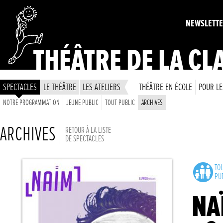
NEWSLETT
THÉÂTRE DE LA CL
SPECTACLES
LE THÉÂTRE
LES ATELIERS
THÉÂTRE EN ÉCOLE
POUR LE
NOTRE PROGRAMMATION
JEUNE PUBLIC
TOUT PUBLIC
ARCHIVES
ARCHIVES
RETOUR À LA LISTE
DE SPECTACLES
TO
PU
NA