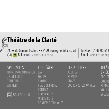
Théâtre de la Clarté
74, av du Général Leclerc • 92100 Boulogne-Billancourt
Tel./Fax : 01 46 05 61 
Billancourt •
Email :
voir sur la carte
administration
SPECTACLES
LE THÉÂTRE
LES ATELIERS
THÉÂ
EN ÉC
NOTRE PROGRAMMATION
BAR
ADULTES
JEUNE PUBLIC
ÉQUIPE
ENFANTS
PROJET
TOUT PUBLIC
PHOTOS
STAGES
LANGUE
ARCHIVES
REVUE DE PRESSE
COURS PROFESSIONNELS
FORMAT
CONTACT
ATELIE
CALENDRIER
PLAN D'ACCÈS
SPECTA
ACCESSIBILITÉ
DONNÉES TECHNIQUES