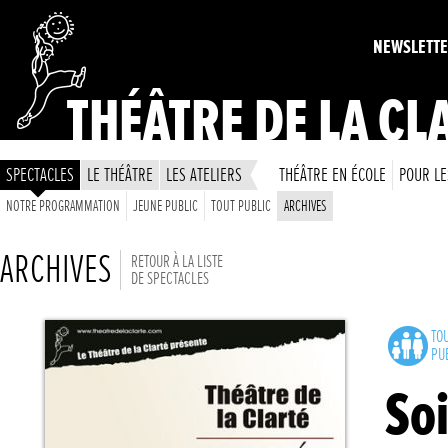
NEWSLETT
THÉÂTRE DE LA CL
SPECTACLES
LE THÉÂTRE
LES ATELIERS
THÉÂTRE EN ÉCOLE
POUR LE
NOTRE PROGRAMMATION
JEUNE PUBLIC
TOUT PUBLIC
ARCHIVES
ARCHIVES
RETOUR À LA LISTE
DE SPECTACLES
TO
PU
So