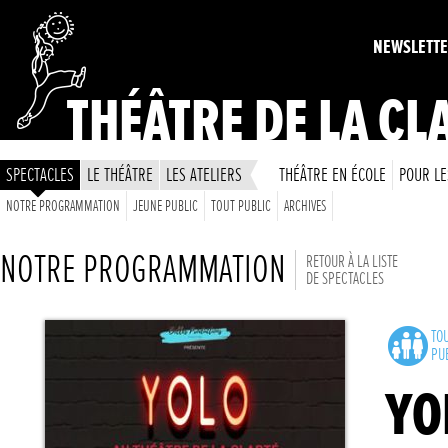
NEWSLETT
THÉÂTRE DE LA CL
SPECTACLES
LE THÉÂTRE
LES ATELIERS
THÉÂTRE EN ÉCOLE
POUR LE
NOTRE PROGRAMMATION
JEUNE PUBLIC
TOUT PUBLIC
ARCHIVES
NOTRE PROGRAMMATION
RETOUR À LA LISTE
DE SPECTACLES
TO
PU
YO