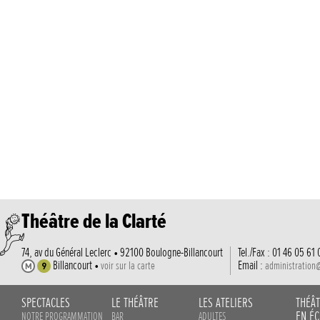
Théâtre de la Clarté
74, av du Général Leclerc • 92100 Boulogne-Billancourt
Tel./Fax : 01 46 05 61 
Billancourt •
Email :
voir sur la carte
administration
SPECTACLES
LE THÉÂTRE
LES ATELIERS
THÉÂ
EN ÉC
NOTRE PROGRAMMATION
BAR
ADULTES