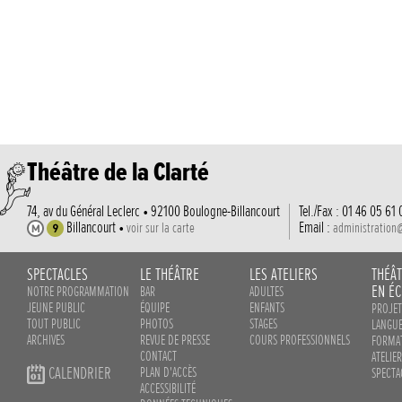
Théâtre de la Clarté
74, av du Général Leclerc • 92100 Boulogne-Billancourt
Tel./Fax : 01 46 05 61 
Billancourt •
Email :
voir sur la carte
administration
SPECTACLES
LE THÉÂTRE
LES ATELIERS
THÉÂ
EN ÉC
NOTRE PROGRAMMATION
BAR
ADULTES
JEUNE PUBLIC
ÉQUIPE
ENFANTS
PROJET
TOUT PUBLIC
PHOTOS
STAGES
LANGUE
ARCHIVES
REVUE DE PRESSE
COURS PROFESSIONNELS
FORMAT
CONTACT
ATELIE
CALENDRIER
PLAN D'ACCÈS
SPECTA
ACCESSIBILITÉ