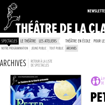
NEWSLETT
THÉÂTRE DE LA CL
SPECTACLES
LE THÉÂTRE
LES ATELIERS
THÉÂTRE EN ÉCOLE
POUR LE
NOTRE PROGRAMMATION
JEUNE PUBLIC
TOUT PUBLIC
ARCHIVES
ARCHIVES
RETOUR À LA LISTE
DE SPECTACLES
À P
DE 
PE