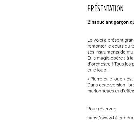
PRÉSENTATION
L'insouciant garçon qu
Le voici à présent gra
remonter le cours du te
ses instruments de mu
Et la magie opère : à l
d’orchestre ! Tous les
et le loup !
« Pierre et le loup » e
Dans cette version li
marionnettes et d’effet
Pour réserver:
https://www.billetred