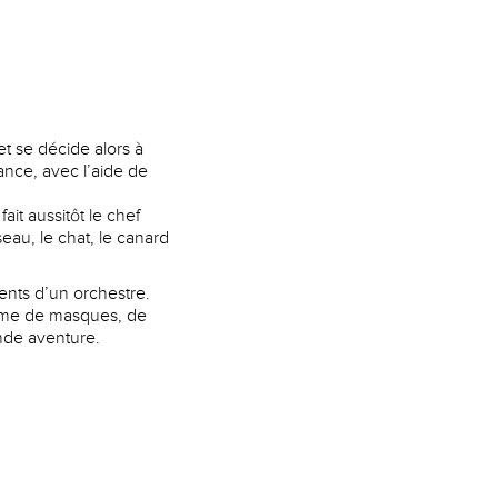
t se décide alors à
ance, avec l’aide de
it aussitôt le chef
eau, le chat, le canard
ments d’un orchestre.
orme de masques, de
ande aventure.