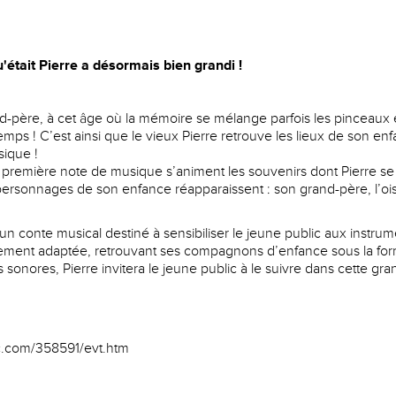
'était Pierre a désormais bien grandi !
nd-père, à cet âge où la mémoire se mélange parfois les pinceaux e
mps ! C’est ainsi que le vieux Pierre retrouve les lieux de son enf
sique !
a première note de musique s’animent les souvenirs dont Pierre se fa
 personnages de son enfance réapparaissent : son grand-père, l’ois
st un conte musical destiné à sensibiliser le jeune public aux instru
brement adaptée, retrouvant ses compagnons d’enfance sous la f
s sonores, Pierre invitera le jeune public à le suivre dans cette gr
uc.com/358591/evt.htm