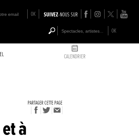
OK
SUIVEZ
-NOUS SUR
OK
EL
CALENDRIER
PARTAGER CETTE PAGE
 et à