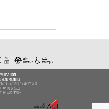
salle
accès
climatisée
handicapés
IVATISATION
 ÉVÉNEMENTIEL
CTACLE + GOUTER D‘ANNIVERSAIRE
ATION DE LA SALLE
ATION ASSOCIATION
en
partenariat