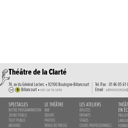
Théâtre de la Clarté
74, av du Général Leclerc • 92100 Boulogne-Billancourt
Tel./Fax : 01 46 05 61 
Billancourt •
Email :
voir sur la carte
administration
SPECTACLES
LE THÉÂTRE
LES ATELIERS
THÉÂ
EN ÉC
NOTRE PROGRAMMATION
BAR
ADULTES
JEUNE PUBLIC
ÉQUIPE
ENFANTS
PROJET
TOUT PUBLIC
PHOTOS
STAGES
LANGUE
ARCHIVES
REVUE DE PRESSE
COURS PROFESSIONNELS
FORMAT