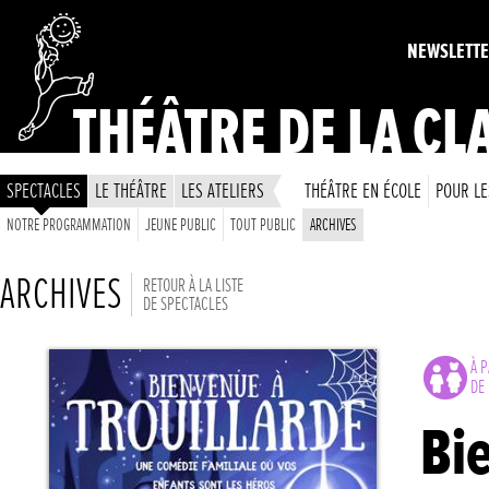
NEWSLETT
THÉÂTRE DE LA CL
SPECTACLES
LE THÉÂTRE
LES ATELIERS
THÉÂTRE EN ÉCOLE
POUR LE
NOTRE PROGRAMMATION
JEUNE PUBLIC
TOUT PUBLIC
ARCHIVES
ARCHIVES
RETOUR À LA LISTE
DE SPECTACLES
À P
DE 
Bi