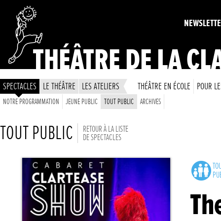
NEWSLETT
THÉÂTRE DE LA CL
SPECTACLES
LE THÉÂTRE
LES ATELIERS
THÉÂTRE EN ÉCOLE
POUR LE
NOTRE PROGRAMMATION
JEUNE PUBLIC
TOUT PUBLIC
ARCHIVES
TOUT PUBLIC
RETOUR À LA LISTE
DE SPECTACLES
TO
PU
Th