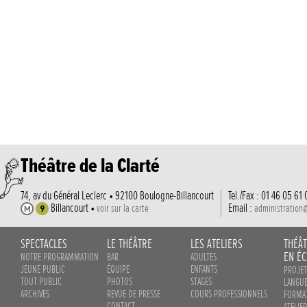
Théâtre de la Clarté
74, av du Général Leclerc • 92100 Boulogne-Billancourt
Tel./Fax : 01 46 05 61 
Billancourt •
Email :
voir sur la carte
administration
SPECTACLES
LE THÉÂTRE
LES ATELIERS
THÉÂ
EN ÉC
NOTRE PROGRAMMATION
BAR
ADULTES
JEUNE PUBLIC
ÉQUIPE
ENFANTS
PROJET
TOUT PUBLIC
PHOTOS
STAGES
LANGUE
ARCHIVES
REVUE DE PRESSE
COURS PROFESSIONNELS
FORMAT
CONTACT