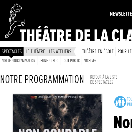
NEWSLETT
THÉÂTRE DE LA CL
SPECTACLES
LE THÉÂTRE
LES ATELIERS
THÉÂTRE EN ÉCOLE
POUR LE
NOTRE PROGRAMMATION
JEUNE PUBLIC
TOUT PUBLIC
ARCHIVES
NOTRE PROGRAMMATION
RETOUR À LA LISTE
DE SPECTACLES
TO
PU
No