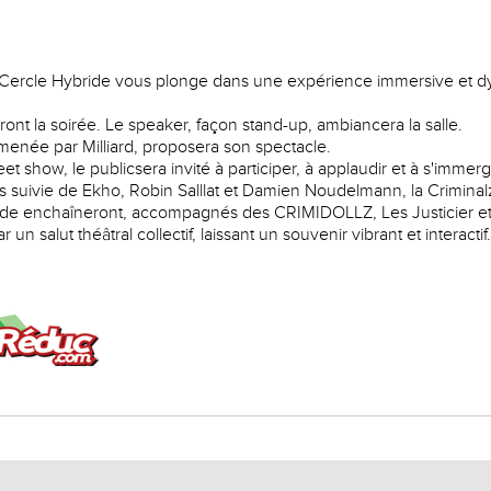
 Cercle Hybride vous plonge dans une expérience immersive et dy
nt la soirée. Le speaker, façon stand-up, ambiancera la salle.
menée par Milliard, proposera son spectacle.
eet show, le publicsera invité à participer, à applaudir et à s'immerg
 suivie de Ekho, Robin Salllat et Damien Noudelmann, la Criminal
ide enchaîneront, accompagnés des CRIMIDOLLZ, Les Justicier et b
un salut théâtral collectif, laissant un souvenir vibrant et interactif.