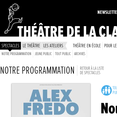
NEWSLETT
THÉÂTRE DE LA CL
SPECTACLES
LE THÉÂTRE
LES ATELIERS
THÉÂTRE EN ÉCOLE
POUR LE
NOTRE PROGRAMMATION
JEUNE PUBLIC
TOUT PUBLIC
ARCHIVES
NOTRE PROGRAMMATION
RETOUR À LA LISTE
DE SPECTACLES
TO
PU
No