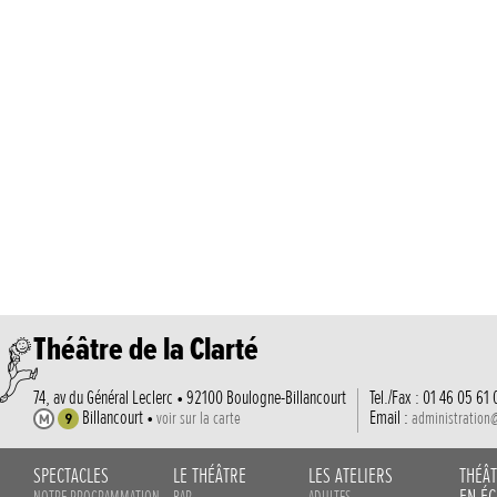
Théâtre de la Clarté
74, av du Général Leclerc • 92100 Boulogne-Billancourt
Tel./Fax : 01 46 05 61 
Billancourt •
Email :
voir sur la carte
administration
SPECTACLES
LE THÉÂTRE
LES ATELIERS
THÉÂ
EN ÉC