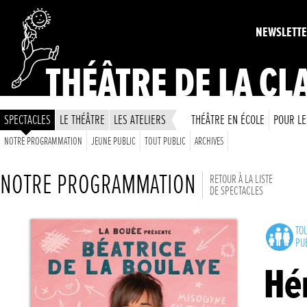
NEWSLETT
THÉÂTRE DE LA CL
SPECTACLES
LE THÉÂTRE
LES ATELIERS
THÉÂTRE EN ÉCOLE
POUR LE
NOTRE PROGRAMMATION
JEUNE PUBLIC
TOUT PUBLIC
ARCHIVES
NOTRE PROGRAMMATION
RETOUR À LA LISTE
DE SPECTACLES
TO
PU
Hé