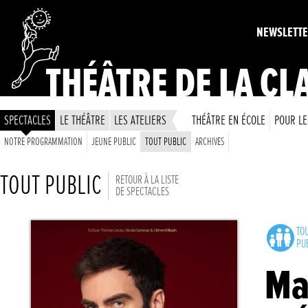
NEWSLETT
THÉÂTRE DE LA CL
SPECTACLES
LE THÉÂTRE
LES ATELIERS
THÉÂTRE EN ÉCOLE
POUR LE
NOTRE PROGRAMMATION
JEUNE PUBLIC
TOUT PUBLIC
ARCHIVES
TOUT PUBLIC
RETOUR À LA LISTE
DE SPECTACLES
TO
PU
Ma