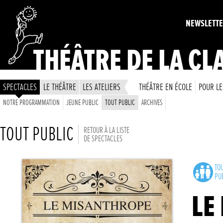
NEWSLETT
THÉÂTRE DE LA CL
SPECTACLES
LE THÉÂTRE
LES ATELIERS
THÉÂTRE EN ÉCOLE
POUR LE
NOTRE PROGRAMMATION
JEUNE PUBLIC
TOUT PUBLIC
ARCHIVES
TOUT PUBLIC
RETOUR À LA LISTE
DE SPECTACLES
TO
PU
LE