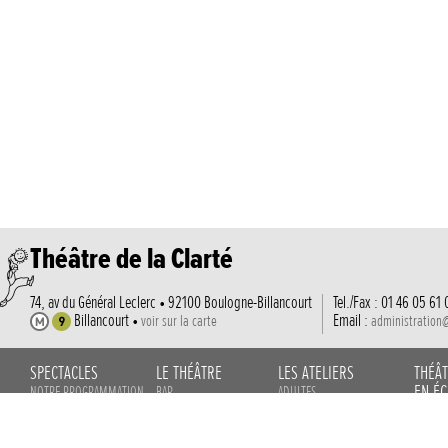
Théâtre de la Clarté
74, av du Général Leclerc • 92100 Boulogne-Billancourt
Tel./Fax : 01 46 05 61 
Billancourt •
Email :
voir sur la carte
administration
SPECTACLES
LE THÉÂTRE
LES ATELIERS
THÉÂ
EN ÉC
NOTRE PROGRAMMATION
BAR
ADULTES
JEUNE PUBLIC
ÉQUIPE
ENFANTS
PROJET
TOUT PUBLIC
PHOTOS
STAGES
LANGUE
ARCHIVES
REVUE DE PRESSE
COURS PROFESSIONNELS
FORMAT